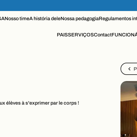
SA
Nosso time
A história dele
Nossa pedagogia
Regulamentos in
PAIS
SERVIÇOS
Contact
FUNCION
P
x élèves à s'exprimer par le corps !