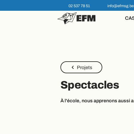
02 537 78 51
info@efmsg.be
CA
Projets
Spectacles
À l'école, nous apprenons aussi au