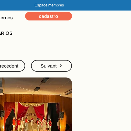
Espace membres
cadastro
ternos
ÁRIOS
récédent
Suivant