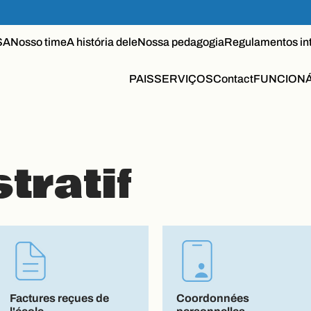
SA
Nosso time
A história dele
Nossa pedagogia
Regulamentos in
PAIS
SERVIÇOS
Contact
FUNCION
tratif
Factures reçues de
Coordonnées