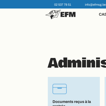
02 537 78 51
info@efmsg.be
CA
Adminis
Documents reçus à la