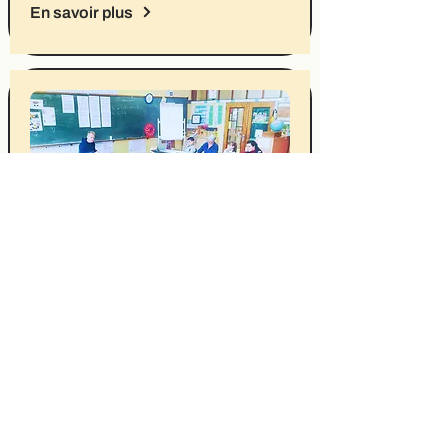
En savoir plus
Conseil d'école
Une fois par mois, les enfants
délégués de chaque classe se
réunissent pour discuter de choses à
améliorer dans l'école.
En savoir plus